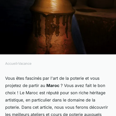
Accueil
›
Vacance
VACANCE
Où trouver les meilleurs
Vous êtes fascinés par l'art de la
poterie
et vous
projetez de partir au
Maroc
? Vous avez fait le bon
ateliers de poterie au Maroc?
choix ! Le Maroc est réputé pour son riche héritage
artistique, en particulier dans le domaine de la
Elsa
•
26 juin 2024
•
6 min de lecture
poterie. Dans cet article, nous vous ferons découvrir
les meilleurs ateliers et cours de poterie auxquels