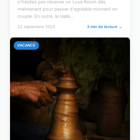
n'hésitez pas réserver un Love Room dès
maintenant pour passer d'agréable moment en
couple. En outre, la réalis...
23 septembre 2024
3 min de lecture →
VACANCE