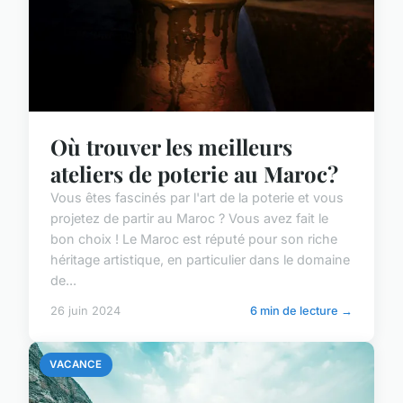
Où trouver les meilleurs
ateliers de poterie au Maroc?
Vous êtes fascinés par l'art de la poterie et vous
projetez de partir au Maroc ? Vous avez fait le
bon choix ! Le Maroc est réputé pour son riche
héritage artistique, en particulier dans le domaine
de...
26 juin 2024
6 min de lecture →
VACANCE