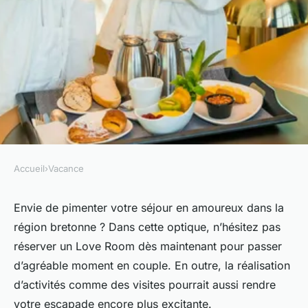
Accueil
›
Vacance
VACANCE
Love Rooms en Bretagne : que
Envie de pimenter votre séjour en amoureux dans la
région bretonne ? Dans cette optique, n’hésitez pas
faire et visiter au cours de
réserver un Love Room dès maintenant pour passer
votre escapade romantique ?
d’agréable moment en couple. En outre, la réalisation
d’activités comme des visites pourrait aussi rendre
Elsa
•
23 septembre 2024
•
3 min de lecture
votre escapade encore plus excitante.